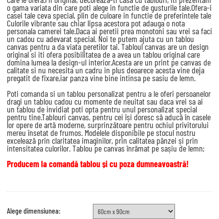
o gama variata din care poti alege in functie de gusturile tale.Ofera-i
casei tale ceva special, plin de culoare in functie de preferintele tale
Culorile vibrante sau chiar lipsa acestora pot adauga o nota
personala camerei tale.Daca ai peretii prea monotoni sau vrei sa faci
un cadou cu adevarat special. Noi te putem ajuta cu un tablou
canvas pentru a da viata peretilor tai. Tabloul canvas are un design
original si iti ofera posibilitatea de a avea un tablou original care
domina lumea la design-ul interior.Acesta are un print pe canvas de
calitate si nu necesita un cadru in plus deoarece acesta vine deja
pregatit de fixare,iar panza vine bine intinsa pe sasiu de lemn.
Poti comanda si un tablou personalizat pentru a le oferi persoanelor
dragi un tablou cadou cu momente de neuitat sau daca vrei sa ai
un tablou de invidiat poti opta pentru unul personalizat special
pentru tine.Tablouri canvas, pentru cei își doresc să aducă în casele
lor opere de artă moderne, surprinzătoare pentru ochiul privitorului
mereu însetat de frumos. Modelele disponibile pe stocul nostru
excelează prin claritatea imaginilor, prin calitatea pânzei și prin
intensitatea culorilor. Tablou pe canvas înrămat pe sașiu de lemn;
Producem la comandă tablou și cu poza dumneavoastră!
Alege dimensiunea: