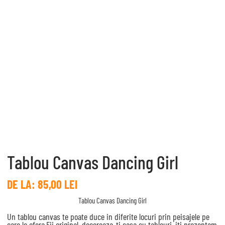
Tablou Canvas Dancing Girl
DE LA:
85,00
LEI
Tablou Canvas Dancing Girl
Un tablou canvas te poate duce in diferite locuri prin peisajele pe
care le ofera.Fii original, decoreaza-ti casa cu tablouri, iti prezentam