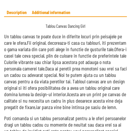
ce
bo
Description
Additional information
ok
Tablou Canvas Dancing Girl
Un tablou canvas te poate duce in diferite locuri prin peisajele pe
care le ofera.Fii original, decoreaza-ti casa cu tablouri, iti prezentam
o gama variata din care poti alege in functie de gusturile tale.Ofera-i
casei tale ceva special, plin de culoare in functie de preferintele tale
Culorile vibrante sau chiar lipsa acestora pot adauga o nota
personala camerei tale.Daca ai peretii prea monotoni sau vrei sa faci
un cadou cu adevarat special. Noi te putem ajuta cu un tablou
canvas pentru a da viata peretilor tai. Tabloul canvas are un design
original si iti ofera posibilitatea de a avea un tablou original care
domina lumea la design-ul interior.Acesta are un print pe canvas de
calitate si nu necesita un cadru in plus deoarece acesta vine deja
pregatit de fixare,iar panza vine bine intinsa pe sasiu de lemn.
Poti comanda si un tablou personalizat pentru a le oferi persoanelor
dragi un tablou cadou cu momente de neuitat sau daca vrei sa ai
un tablou de invidiat poti opta pentru unul personalizat special