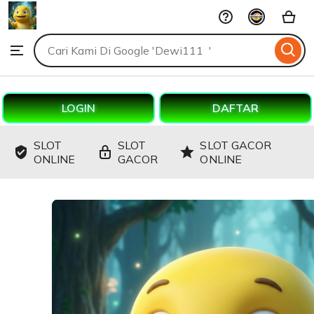
Dewi111
Skip
to
Search
Browse
ontent
for
items
or
shops
LOGIN
DAFTAR
SLOT
SLOT
SLOT GACOR
ONLINE
GACOR
ONLINE