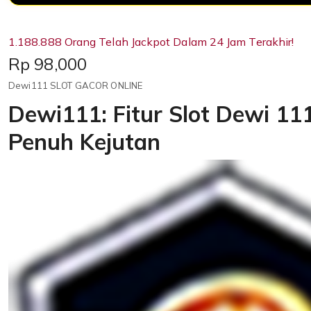
1.188.888 Orang Telah Jackpot Dalam 24 Jam Terakhir!
Price:
Rp 98,000
Dewi111 SLOT GACOR ONLINE
Dewi111: Fitur Slot Dewi 111
Penuh Kejutan