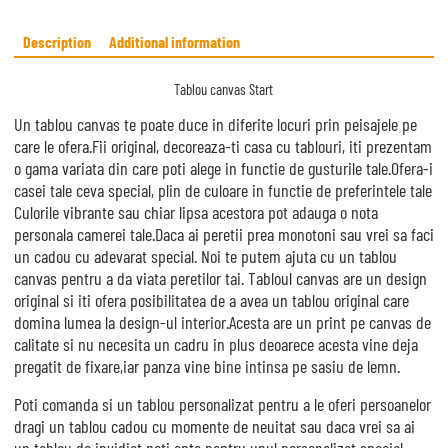
ce
bo
Description
Additional information
ok
Tablou canvas Start
Un tablou canvas te poate duce in diferite locuri prin peisajele pe
care le ofera.Fii original, decoreaza-ti casa cu tablouri, iti prezentam
o gama variata din care poti alege in functie de gusturile tale.Ofera-i
casei tale ceva special, plin de culoare in functie de preferintele tale
Culorile vibrante sau chiar lipsa acestora pot adauga o nota
personala camerei tale.Daca ai peretii prea monotoni sau vrei sa faci
un cadou cu adevarat special. Noi te putem ajuta cu un tablou
canvas pentru a da viata peretilor tai. Tabloul canvas are un design
original si iti ofera posibilitatea de a avea un tablou original care
domina lumea la design-ul interior.Acesta are un print pe canvas de
calitate si nu necesita un cadru in plus deoarece acesta vine deja
pregatit de fixare,iar panza vine bine intinsa pe sasiu de lemn.
Poti comanda si un tablou personalizat pentru a le oferi persoanelor
dragi un tablou cadou cu momente de neuitat sau daca vrei sa ai
un tablou de invidiat poti opta pentru unul personalizat special