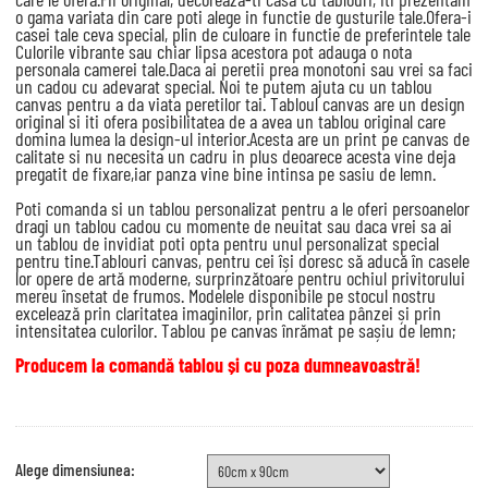
o gama variata din care poti alege in functie de gusturile tale.Ofera-i
casei tale ceva special, plin de culoare in functie de preferintele tale
Culorile vibrante sau chiar lipsa acestora pot adauga o nota
personala camerei tale.Daca ai peretii prea monotoni sau vrei sa faci
un cadou cu adevarat special. Noi te putem ajuta cu un tablou
canvas pentru a da viata peretilor tai. Tabloul canvas are un design
original si iti ofera posibilitatea de a avea un tablou original care
domina lumea la design-ul interior.Acesta are un print pe canvas de
calitate si nu necesita un cadru in plus deoarece acesta vine deja
pregatit de fixare,iar panza vine bine intinsa pe sasiu de lemn.
Poti comanda si un tablou personalizat pentru a le oferi persoanelor
dragi un tablou cadou cu momente de neuitat sau daca vrei sa ai
un tablou de invidiat poti opta pentru unul personalizat special
pentru tine.Tablouri canvas, pentru cei își doresc să aducă în casele
lor opere de artă moderne, surprinzătoare pentru ochiul privitorului
mereu însetat de frumos. Modelele disponibile pe stocul nostru
excelează prin claritatea imaginilor, prin calitatea pânzei și prin
intensitatea culorilor. Tablou pe canvas înrămat pe sașiu de lemn;
Producem la comandă tablou și cu poza dumneavoastră!
Alege dimensiunea: