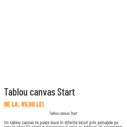
Tablou canvas Start
DE LA:
85,00
LEI
Tablou canvas Start
Un tablou canvas te poate duce in diferite locuri prin peisajele pe
care le ofera.Fii original, decoreaza-ti casa cu tablouri, iti prezentam