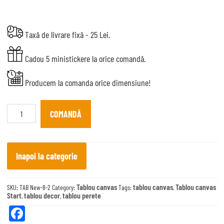
Taxă de livrare fixă - 25 Lei.
Cadou 5 ministickere la orice comandă.
Producem la comanda orice dimensiune!
Tablou
canvas
COMANDĂ
Start
quantity
Inapoi la categorie
Tablou canvas
tablou canvas
Tablou canvas
SKU:
TAB New-8-2
Category:
Tags:
,
Start
tablou decor
tablou perete
,
,
Fa