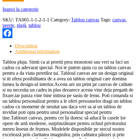
Inapoi la categorie
SKU:
TA001-1-1-2-1-1
Category:
Tablou canvas
Tags:
canvas
,
perete
,
plajă
,
tablou
Facebook
Description
Additional information
Tablou plaja. Simti ca ai peretii prea monotoni sau vrei sa faci un
cadou cu adevarat special. Noi te putem ajuta cu un tablou canvas
pentru a da viata peretilor tai. Tabloul canvas are un design original
si iti ofera posibilitatea de a avea un tablou original care domina
lumea la design-ul interior.Acesta are un print pe canvas de calitate
si nu necesita un cadru in plus deoarece acesta vine deja pregatit de
fixare,iar panza vine bine intinsa pe sasiu de lemn. Poti comanda si
un tablou personalizat pentru a le oferi persoanelor dragi un tablou
cadou cu momente de neuitat sau daca vrei sa ai un tablou de
invidiat poti opta pentru unul personalizat special pentru
tine.Tablouri canvas, pentru cei își doresc să aducă în casele lor
opere de artă moderne, surprinzătoare pentru ochiul privitorului
mereu însetat de frumos. Modelele disponibile pe stocul nostru
excelează prin claritatea imaginilor, prin calitatea pânzei și prin