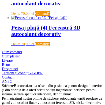
autocolant decorativ
De la:
70,00
lei
Comandă
Peisaj plajă (4) Fereastră 3D
autocolant decorativ
De la:
70,00
lei
Comandă
Cum comand
Cum plătesc
Livrare
Retur
Despre noi
Termeni și condiții - GDPR
Contact
ANPC
StickereBucuresti.ro s-a născut din pasiunea pentru designul interior
și din dorința de a oferi oricui soluții ingenioase, perfecte pentru
înfrumusețarea spațiilor interioare, dar nu numai.
Pe magazinul nostru online de stickere autocolante gasiti produse de
genul : autocolant iluzie , autocolant fereastra 3D, sticker decorativ,