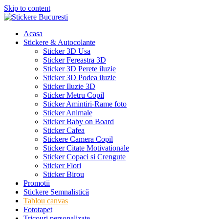
Skip to content
Acasa
Stickere & Autocolante
Sticker 3D Usa
Sticker Fereastra 3D
Sticker 3D Perete iluzie
Sticker 3D Podea iluzie
Sticker Iluzie 3D
Sticker Metru Copil
Sticker Amintiri-Rame foto
Sticker Animale
Sticker Baby on Board
Sticker Cafea
Stickere Camera Copil
Sticker Citate Motivationale
Sticker Copaci si Crengute
Sticker Flori
Sticker Birou
Promotii
Stickere Semnalistică
Tablou canvas
Fototapet
Tricouri personalizate