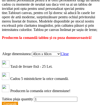
un tablou personalizat pentru a le oferi persoanelor dragi un tablou
cadou cu momente de neuitat sau daca vrei sa ai un tablou de
invidiat poti opta pentru unul personalizat special pentru
tine.Tablouri canvas, pentru cei își doresc să aducă în casele lor
opere de artă moderne, surprinzătoare pentru ochiul privitorului
mereu însetat de frumos. Modelele disponibile pe stocul nostru
excelează prin claritatea imaginilor, prin calitatea pânzei și prin
intensitatea culorilor. Tablou pe canvas înrămat pe sașiu de lemn;
Producem la comandă tablou și cu poza dumneavoastră!
Alege dimensiunea:
Clear
Taxă de livrare fixă - 25 Lei.
Cadou 5 ministickere la orice comandă.
Producem la comanda orice dimensiune!
Tablou plaja quantity
Comandă