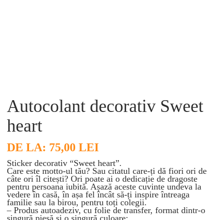
Autocolant decorativ Sweet
heart
DE LA:
75,00
LEI
Sticker decorativ “Sweet heart”.
Care este motto-ul tău? Sau citatul care-ți dă fiori ori de
câte ori îl citești? Ori poate ai o dedicație de dragoste
pentru persoana iubită. Așază aceste cuvinte undeva la
vedere în casă, în așa fel încât să-ți inspire întreaga
familie sau la birou, pentru toți colegii.
– Produs autoadeziv, cu folie de transfer, format dintr-o
singură piesă și o singură culoare;