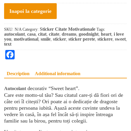
Inapoi la categorie
Sticker Citate Motivationale
SKU:
N/A
Category:
Tags:
autocolant
casa
citat
citate
dreams
goodnight
heart
i love
,
,
,
,
,
,
,
you
motivational
smile
sticker
sticker perete
stickere
sweet
,
,
,
,
,
,
,
text
F
ac
eb
Description
Additional information
oo
decorativ “Sweet heart”.
Autocolant
k
Care este motto-ul tău? Sau citatul care-ți dă fiori ori de
câte ori îl citești? Ori poate ai o dedicație de dragoste
pentru persoana iubită. Așază aceste cuvinte undeva la
vedere în casă, în așa fel încât să-ți inspire întreaga
familie sau la birou, pentru toți colegii.