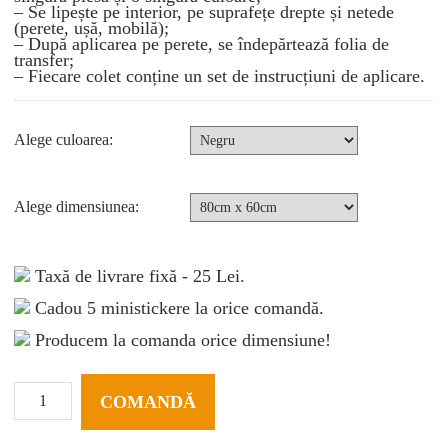
– Se lipește pe interior, pe suprafețe drepte și netede
(perete, ușă, mobilă);
– După aplicarea pe perete, se îndepărtează folia de
transfer;
– Fiecare colet conține un set de instrucțiuni de aplicare.
Alege culoarea:
Alege dimensiunea:
Taxă de livrare fixă - 25 Lei.
Cadou 5 ministickere la orice comandă.
Producem la comanda orice dimensiune!
Autocolant
decorativ
COMANDĂ
Sweet
heart
quantity