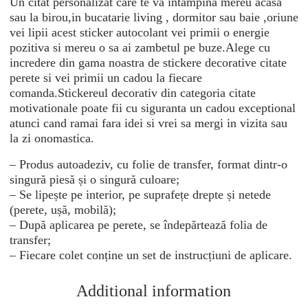
Un citat personalizat care te va intampina mereu acasa
sau la birou,in bucatarie living , dormitor sau baie ,oriune
vei lipii acest sticker autocolant vei primii o energie
pozitiva si mereu o sa ai zambetul pe buze.Alege cu
incredere din gama noastra de stickere decorative citate
perete si vei primii un cadou la fiecare
comanda.Stickereul decorativ din categoria citate
motivationale poate fii cu siguranta un cadou exceptional
atunci cand ramai fara idei si vrei sa mergi in vizita sau
la zi onomastica.
– Produs autoadeziv, cu folie de transfer, format dintr-o
singură piesă și o singură culoare;
– Se lipește pe interior, pe suprafețe drepte și netede
(perete, ușă, mobilă);
– După aplicarea pe perete, se îndepărtează folia de
transfer;
– Fiecare colet conține un set de instrucțiuni de aplicare.
Additional information