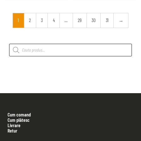
1
2
3
4
…
29
30
31
→
Products
search
Cum comand
Cum plătesc
Livrare
Retur