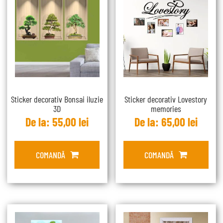
Sticker decorativ Bonsai iluzie
Sticker decorativ Lovestory
3D
memories
De la:
55,00
lei
De la:
65,00
lei
COMANDĂ
COMANDĂ