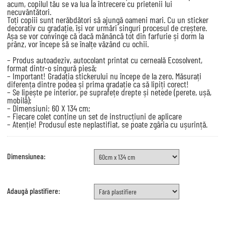
acum, copilul tău se va lua la întrecere cu prietenii lui
necuvântători.
Toți copiii sunt nerăbdători să ajungă oameni mari. Cu un sticker
decorativ cu gradație, își vor urmări singuri procesul de creștere.
Așa se vor convinge că dacă mănâncă tot din farfurie și dorm la
prânz, vor începe să se înalțe văzând cu ochii.
– Produs autoadeziv, autocolant printat cu cerneală Ecosolvent,
format dintr-o singură piesă;
– Important! Gradația stickerului nu începe de la zero. Măsurați
diferența dintre podea și prima gradație ca să lipiți corect!
– Se lipește pe interior, pe suprafețe drepte și netede (perete, ușă,
mobilă);
– Dimensiuni: 60 X 134 cm;
– Fiecare colet conține un set de instrucțiuni de aplicare
– Atenție! Produsul este neplastifiat, se poate zgâria cu ușurință.
Dimensiunea:
Adaugă plastifiere: