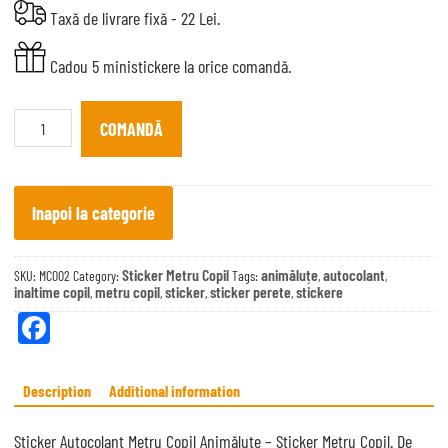
Taxă de livrare fixă - 22 Lei.
Cadou 5 ministickere la orice comandă.
Sticker
Autocolant
COMANDĂ
Metru
Copil
Animăluțe
quantity
Inapoi la categorie
Sticker Metru Copil
animăluțe
autocolant
SKU:
MC002
Category:
Tags:
,
,
inaltime copil
metru copil
sticker
sticker perete
stickere
,
,
,
,
Fa
ce
bo
Description
Additional information
ok
Sticker Autocolant Metru Copil Animăluțe – Sticker Metru Copil. De