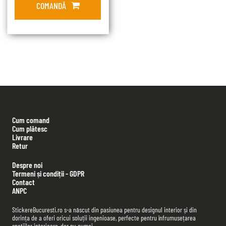
COMANDĂ
Cum comand
Cum plătesc
Livrare
Retur
Despre noi
Termeni și condiții - GDPR
Contact
ANPC
StickereBucuresti.ro s-a născut din pasiunea pentru designul interior și din
dorința de a oferi oricui soluții ingenioase, perfecte pentru înfrumusețarea
spațiilor interioare, dar nu numai.