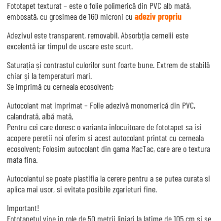
Fototapet texturat – este o folie polimerică din PVC alb mată,
embosată, cu grosimea de 160 microni cu
adeziv propriu
Adezivul este transparent, removabil. Absorbția cernelii este
excelentă iar timpul de uscare este scurt.
Saturația și contrastul culorilor sunt foarte bune. Extrem de stabilă
chiar și la temperaturi mari.
Se imprimă cu cerneala ecosolvent;
Autocolant mat imprimat – Folie adezivă monomerică din PVC,
calandrată, albă mată,
Pentru cei care doresc o varianta inlocuitoare de fototapet sa isi
acopere peretii noi oferim si acest autocolant printat cu cerneala
ecosolvent; Folosim autocolant din gama MacTac, care are o textura
mata fina.
Autocolantul se poate plastifia la cerere pentru a se putea curata si
aplica mai usor, si evitata posibile zgarieturi fine.
Important!
Fototapetul vine in role de 50 metrii liniari la latime de 105 cm si se