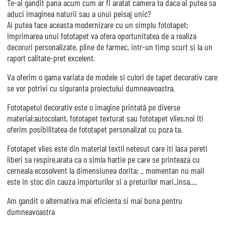
Te-ai gandit pana acum cum ar fi aratat camera ta daca ai putea sa
aduci imaginea naturii sau a unui peisaj unic?
Ai putea face aceasta modernizare cu un simplu fototapet;
Imprimarea unui fototapet va ofera oportunitatea de a realiza
decoruri personalizate, pline de farmec, intr-un timp scurt si la un
raport calitate-pret excelent.
Va oferim o gama variata de modele si culori de tapet decorativ care
se vor potrivi cu siguranta proiectului dumneavoastra.
Fototapetul decorativ este o imagine printată pe diverse
material:autocolant, fototapet texturat sau fototapet vlies.noi iti
oferim posibilitatea de fototapet personalizat cu poza ta.
Fototapet vlies este din material textil netesut care iti lasa pereti
liberi sa respire,arata ca o simla hartie pe care se printeaza cu
cerneala ecosolvent la dimensiunea dorita; _ momentan nu mail
este in stoc din cauza importurilor si a preturilor mari..insa….
Am gandit o alternativa mai eficienta si mai buna pentru
dumneavoastra