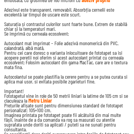
embosată, cu grosimea de 160 microni cu
adeziv propriu
Adezivul este transparent, removabil. Absorbția cernelii este
excelentă iar timpul de uscare este scurt.
Saturația și contrastul culorilor sunt foarte bune. Extrem de stabilă
chiar și la temperaturi mari.
Se imprimă cu cerneala ecosolvent;
Autocolant mat imprimat – Folie adezivă monomerică din PVC,
calandrată, albă mată,
Pentru cei care doresc o varianta inlocuitoare de fototapet sa isi
acopere peretii noi oferim si acest autocolant printat cu cerneala
ecosolvent; Folosim autocolant din gama MacTac, care are o textura
mata fina.
Autocolantul se poate plastifia la cerere pentru a se putea curata si
aplica mai usor, si evitata posibile zgarieturi fine.
Important!
Fototapetul vine in role de 50 metrii liniari la latime de 105 cm si se
claculeaza la
Metru Liniar
Prețurile afișate sunt pentru dimensiunea standard de fototapet
personalizat: 105×100 cm.
Imaginea printata pe fototapet poate fii alcătuită din mai multe
fâșii, inainte de a da comanda va rog sa masurati cu atentie
suprafata unde doriti sa aplicati / puteti sa ne sunati pentru
consultanta.