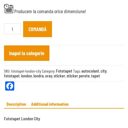
Producem la comanda orice dimensiune!
Fototapet
London
COMANDĂ
City
quantity
Inapoi la categorie
Fototapet
autocolant
city
SKU:
fototapet-london-city
Category:
Tags:
,
,
fototapet
london
londra
oraș
sticker
sticker perete
tapet
,
,
,
,
,
,
Fa
ce
bo
Description
Additional information
ok
Fototapet London City