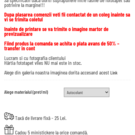
Sa specificatii daca doriti suprapunere intre fasiile de fototapet sau
potrivire la margine!!!
Dupa plasarea comenzii veti fii contactat de un coleg inainte sa
vi se trimita coletul
Inainte de printare se va trimite o imagine martor de
previzualizare
Fiind produs la comanda se achita o plata avans de 50% –
transfer in cont
Lucram si cu fotografia clientului
Hârtia fototapet vlies NU mai este in stoc.
Alege din galeria noastra imaginea dorita accesand acest
Link
Alege materialul (pret/ml)
Taxă de livrare fixă - 25 Lei.
Cadou 5 ministickere la orice comandă.