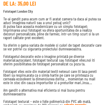
DE LA:
35,00
LEI
Fototapet London City
Te-ai gandit pana acum cum ar fi aratat camera ta daca ai putea sa
aduci imaginea naturii sau a unui peisaj unic?
Ai putea face aceasta modernizare cu un simplu fototapet;
Imprimarea unui fototapet va ofera oportunitatea de a realiza
decoruri personalizate, pline de farmec, intr-un timp scurt si la un
raport calitate-pret excelent.
Va oferim o gama variata de modele si culori de tapet decorativ care
se vor potrivi cu siguranta proiectului dumneavoastra.
Fototapetul decorativ este o imagine printată pe diverse
material:autocolant, fototapet texturat sau fototapet vlies.noi iti
oferim posibilitatea de fototapet personalizat cu poza ta.
Fototapet vlies este din material textil netesut care iti lasa pereti
liberi sa respire,arata ca o simla hartie pe care se printeaza cu
cerneala ecosolvent la dimensiunea dorita; _ momentan nu mail
este in stoc din cauza importurilor si a preturilor mari..insa….
Am gandit o alternativa mai eficienta si mai buna pentru
dumneavoastra
Fototapet texturat – este o folie polimerică din PVC alb mată,