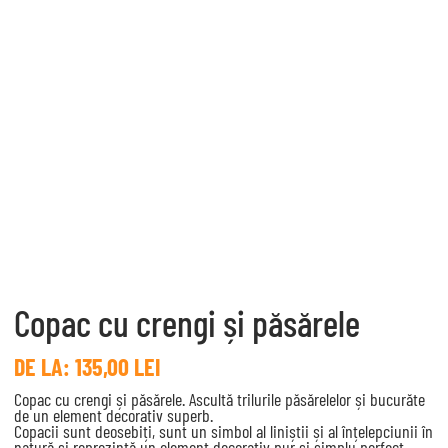
Copac cu crengi și păsărele
DE LA:
135,00
LEI
Copac cu crengi și păsărele. Ascultă trilurile păsărelelor și bucurăte
de un element decorativ superb.
Copacii sunt deosebiți, sunt un simbol al liniștii și al înțelepciunii în
natură și reprezintă un element decorativ pur și simplu perfect