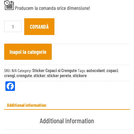
Producem la comanda orice dimensiune!
Copac
cu
COMANDĂ
crengi
și
păsărele
quantity
Inapoi la categorie
Sticker Copaci si Crengute
autocolant
copaci
SKU:
N/A
Category:
Tags:
,
,
crengi
crengute
sticker
sticker perete
stickere
,
,
,
,
Fa
ce
bo
Additional information
ok
Additional information