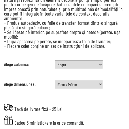
pentru orice gen de încăpere. Autocolantele cu copaci și crenguțe
impresionează prin naturalețe și prin multitudinea de modalități în
care pot fi integrate în toate variantele de context decorativ
ambiental.
– Produs autoadeziv, cu folie de transfer, format dintr-o singură
piesă și o singură culoare;
– Se lipește pe interior, pe suprafețe drepte și netede (perete, ușă,
mobilă);
– După aplicarea pe perete, se îndepărtează folia de transfer;
– Fiecare colet conține un set de instrucțiuni de aplicare.
Alege culoarea:
Alege dimensiunea:
Taxă de livrare fixă - 25 Lei.
Cadou 5 ministickere la orice comandă.