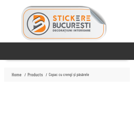
Skip
to
content
Home
Products
Copac cu crengi și păsărele