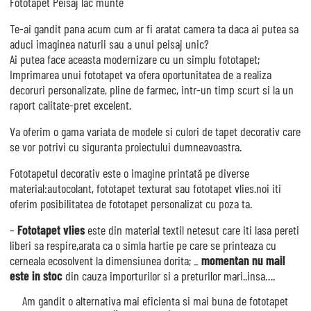
Fototapet Peisaj lac munte
Te-ai gandit pana acum cum ar fi aratat camera ta daca ai putea sa
aduci imaginea naturii sau a unui peisaj unic?
Ai putea face aceasta modernizare cu un simplu fototapet;
Imprimarea unui fototapet va ofera oportunitatea de a realiza
decoruri personalizate, pline de farmec, intr-un timp scurt si la un
raport calitate-pret excelent.
Va oferim o gama variata de modele si culori de tapet decorativ care
se vor potrivi cu siguranta proiectului dumneavoastra.
Fototapetul decorativ este o imagine printată pe diverse
material:autocolant, fototapet texturat sau fototapet vlies.noi iti
oferim posibilitatea de fototapet personalizat cu poza ta.
–
Fototapet vlies
este din material textil netesut care iti lasa pereti
liberi sa respire,arata ca o simla hartie pe care se printeaza cu
cerneala ecosolvent la dimensiunea dorita; _
momentan nu mail
este in stoc
din cauza importurilor si a preturilor mari..insa….
Am gandit o alternativa mai eficienta si mai buna de fototapet