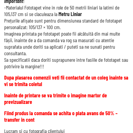
Important
!
-Materialul Fototapet vine in role de 50 metrii liniari la latimi de
105,137 cm si se claculeaza la
Metru Liniar
Prețurile afișate sunt pentru dimensiunea standard de fototapet
personalizat: 105/137 × 100 cm.
Imaginea printata pe fototapet poate fii alcătuită din mai multe
fâșii, inainte de a da comanda va rog sa masurati cu atentie
suprafata unde doriti sa aplicati / puteti sa ne sunati pentru
consultanta.
Sa specificatii daca doriti suprapunere intre fasiile de fototapet sau
potrivire la margine!!!
Dupa plasarea comenzii veti fii contactat de un coleg inainte sa
vi se trimita coletul
Inainte de printare se va trimite o imagine martor de
previzualizare
Fiind produs la comanda se achita o plata avans de 50% –
transfer in cont
Lucram si cu fotografia clientului