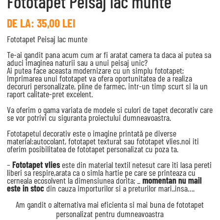
Fototapet Peisaj lac munte
DE LA:
35,00
LEI
Fototapet Peisaj lac munte
Te-ai gandit pana acum cum ar fi aratat camera ta daca ai putea sa
aduci imaginea naturii sau a unui peisaj unic?
Ai putea face aceasta modernizare cu un simplu fototapet;
Imprimarea unui fototapet va ofera oportunitatea de a realiza
decoruri personalizate, pline de farmec, intr-un timp scurt si la un
raport calitate-pret excelent.
Va oferim o gama variata de modele si culori de tapet decorativ care
se vor potrivi cu siguranta proiectului dumneavoastra.
Fototapetul decorativ este o imagine printată pe diverse
material:autocolant, fototapet texturat sau fototapet vlies.noi iti
oferim posibilitatea de fototapet personalizat cu poza ta.
–
Fototapet vlies
este din material textil netesut care iti lasa pereti
liberi sa respire,arata ca o simla hartie pe care se printeaza cu
cerneala ecosolvent la dimensiunea dorita; _
momentan nu mail
este in stoc
din cauza importurilor si a preturilor mari..insa….
Am gandit o alternativa mai eficienta si mai buna de fototapet
personalizat pentru dumneavoastra