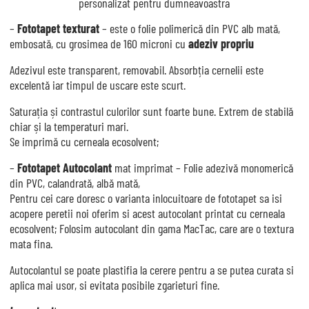
personalizat pentru dumneavoastra
–
Fototapet texturat
– este o folie polimerică din PVC alb mată,
embosată, cu grosimea de 160 microni cu
adeziv propriu
Adezivul este transparent, removabil. Absorbția cernelii este
excelentă iar timpul de uscare este scurt.
Saturația și contrastul culorilor sunt foarte bune. Extrem de stabilă
chiar și la temperaturi mari.
Se imprimă cu cerneala ecosolvent;
–
Fototapet Autocolant
mat imprimat – Folie adezivă monomerică
din PVC, calandrată, albă mată,
Pentru cei care doresc o varianta inlocuitoare de fototapet sa isi
acopere peretii noi oferim si acest autocolant printat cu cerneala
ecosolvent; Folosim autocolant din gama MacTac, care are o textura
mata fina.
Autocolantul se poate plastifia la cerere pentru a se putea curata si
aplica mai usor, si evitata posibile zgarieturi fine.