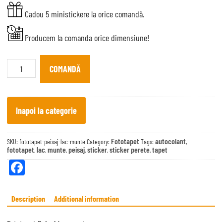
Cadou 5 ministickere la orice comandă.
Producem la comanda orice dimensiune!
Fototapet
Peisaj
COMANDĂ
lac
munte
quantity
Inapoi la categorie
Fototapet
autocolant
SKU:
fototapet-peisaj-lac-munte
Category:
Tags:
,
fototapet
lac
munte
peisaj
sticker
sticker perete
tapet
,
,
,
,
,
,
Fa
ce
bo
Description
Additional information
ok