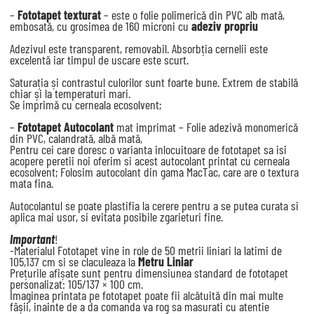
–
Fototapet texturat
– este o folie polimerică din PVC alb mată,
embosată, cu grosimea de 160 microni cu
adeziv propriu
Adezivul este transparent, removabil. Absorbția cernelii este
excelentă iar timpul de uscare este scurt.
Saturația și contrastul culorilor sunt foarte bune. Extrem de stabilă
chiar și la temperaturi mari.
Se imprimă cu cerneala ecosolvent;
–
Fototapet Autocolant
mat imprimat – Folie adezivă monomerică
din PVC, calandrată, albă mată,
Pentru cei care doresc o varianta inlocuitoare de fototapet sa isi
acopere peretii noi oferim si acest autocolant printat cu cerneala
ecosolvent; Folosim autocolant din gama MacTac, care are o textura
mata fina.
Autocolantul se poate plastifia la cerere pentru a se putea curata si
aplica mai usor, si evitata posibile zgarieturi fine.
Important
!
-Materialul Fototapet vine in role de 50 metrii liniari la latimi de
105,137 cm si se claculeaza la
Metru Liniar
Prețurile afișate sunt pentru dimensiunea standard de fototapet
personalizat: 105/137 × 100 cm.
Imaginea printata pe fototapet poate fii alcătuită din mai multe
fâșii, inainte de a da comanda va rog sa masurati cu atentie