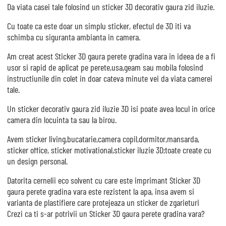
Da viata casei tale folosind un sticker 3D decorativ gaura zid iluzie.
Cu toate ca este doar un simplu sticker, efectul de 3D iti va
schimba cu siguranta ambianta in camera.
Am creat acest Sticker 3D gaura perete gradina vara in ideea de a fi
usor si rapid de aplicat pe perete,usa,geam sau mobila folosind
instructiunile din colet in doar cateva minute vei da viata camerei
tale.
Un sticker decorativ gaura zid iluzie 3D isi poate avea locul in orice
camera din locuinta ta sau la birou.
Avem sticker living,bucatarie,camera copil,dormitor,mansarda,
sticker office, sticker motivational,sticker iluzie 3D;toate create cu
un design personal.
Datorita cernelii eco solvent cu care este imprimant Sticker 3D
gaura perete gradina vara este rezistent la apa, insa avem si
varianta de plastifiere care protejeaza un sticker de zgarieturi
Crezi ca ti s-ar potrivii un Sticker 3D gaura perete gradina vara?