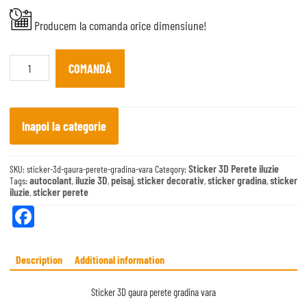
Producem la comanda orice dimensiune!
Sticker
3D
COMANDĂ
gaura
perete
gradina
vara
quantity
Inapoi la categorie
Sticker 3D Perete iluzie
SKU:
sticker-3d-gaura-perete-gradina-vara
Category:
autocolant
iluzie 3D
peisaj
sticker decorativ
sticker gradina
sticker
Tags:
,
,
,
,
,
iluzie
sticker perete
,
Fa
ce
bo
Description
Additional information
ok
Sticker 3D gaura perete gradina vara