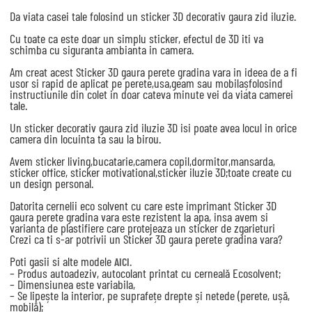
Da viata casei tale folosind un sticker 3D decorativ gaura zid iluzie.
Cu toate ca este doar un simplu sticker, efectul de 3D iti va
schimba cu siguranta ambianta in camera.
Am creat acest Sticker 3D gaura perete gradina vara in ideea de a fi
usor si rapid de aplicat pe perete,usa,geam sau mobilașfolosind
instructiunile din colet in doar cateva minute vei da viata camerei
tale.
Un sticker decorativ gaura zid iluzie 3D isi poate avea locul in orice
camera din locuinta ta sau la birou.
Avem sticker living,bucatarie,camera copil,dormitor,mansarda,
sticker office, sticker motivational,sticker iluzie 3D;toate create cu
un design personal.
Datorita cernelii eco solvent cu care este imprimant Sticker 3D
gaura perete gradina vara este rezistent la apa, insa avem si
varianta de plastifiere care protejeaza un sticker de zgarieturi
Crezi ca ti s-ar potrivii un Sticker 3D gaura perete gradina vara?
Poti gasii si alte modele
AICI.
– Produs autoadeziv, autocolant printat cu cerneală Ecosolvent;
– Dimensiunea este variabila,
– Se lipește la interior, pe suprafețe drepte și netede (perete, ușă,
mobilă);