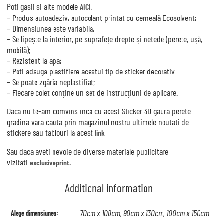
Poti gasii si alte modele
AICI.
– Produs autoadeziv, autocolant printat cu cerneală Ecosolvent;
– Dimensiunea este variabila,
– Se lipește la interior, pe suprafețe drepte și netede (perete, ușă,
mobilă);
– Rezistent la apa;
– Poti adauga plastifiere acestui tip de sticker decorativ
– Se poate zgâria neplastifiat;
– Fiecare colet conține un set de instrucțiuni de aplicare.
Daca nu te-am comvins inca cu acest Sticker 3D gaura perete
gradina vara cauta prin magazinul nostru ultimele noutati de
stickere sau tablouri la acest
link
Sau daca aveti nevoie de diverse materiale publicitare
vizitati
.
exclusiveprint
Additional information
70cm x 100cm, 90cm x 130cm, 100cm x 150cm
Alege dimensiunea: