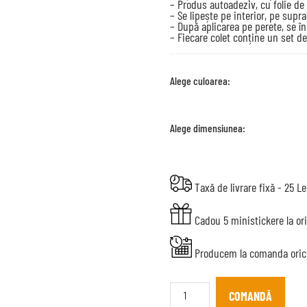
– Produs autoadeziv, cu folie de 
– Se lipește pe interior, pe supr
– După aplicarea pe perete, se în
– Fiecare colet conține un set de
Alege culoarea:
Alege dimensiunea:
Taxă de livrare fixă - 25 Le
Cadou 5 ministickere la or
Producem la comanda oric
Sticker
autocolant
COMANDĂ
Coffee