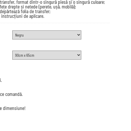
transfer, format dintr-o singură piesă și o singură culoare;
afețe drepte și netede (perete, ușă, mobilă);
depărtează folia de transfer;
 instrucțiuni de aplicare.
i.
ice comandă.
e dimensiune!