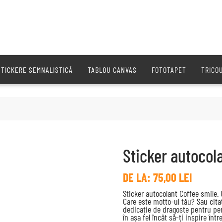
STICKERE SEMNALISTICĂ
TABLOU CANVAS
FOTOTAPET
TRICO
Sticker autocol
DE LA:
75,00
LEI
Sticker autocolant Coffee smile. 
Care este motto-ul tău? Sau citatul
dedicație de dragoste pentru per
în așa fel încât să-ți inspire într