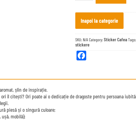
smile
quantity
Inapoi la categorie
Sticker Cafea
SKU:
N/A
Category:
Tags
stickere
Fa
ce
bo
ok
aromat, șlin de inspirație.
e ori îl citești? Ori poate ai o dedicație de dragoste pentru persoana iubit
egii.
ură piesă și o singură culoare;
, ușă, mobilă);