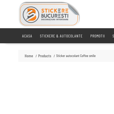
Skip
to
content
ACASA
STICKERE & AUTOCOLANTE
PROMOTII
Home
Products
Sticker autocolant Coffee smile