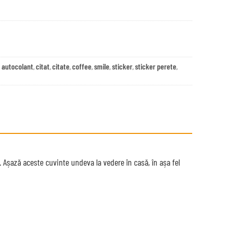
autocolant
citat
citate
coffee
smile
sticker
sticker perete
:
,
,
,
,
,
,
,
ă. Așază aceste cuvinte undeva la vedere în casă, în așa fel