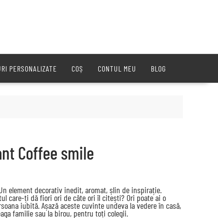
URI PERSONALIZATE
COȘ
CONTUL MEU
BLOG
ant Coffee smile
Un element decorativ inedit, aromat, șlin de inspirație.
 care-ți dă fiori ori de câte ori îl citești? Ori poate ai o
soana iubită. Așază aceste cuvinte undeva la vedere în casă,
eaga familie sau la birou, pentru toți colegii.