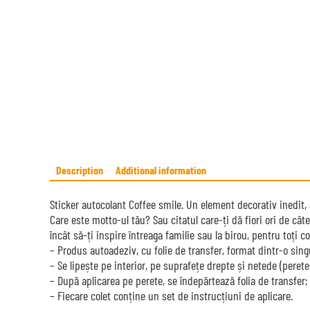
Description
Additional information
Sticker autocolant Coffee smile. Un element decorativ inedit, 
Care este motto-ul tău? Sau citatul care-ți dă fiori ori de cât
încât să-ți inspire întreaga familie sau la birou, pentru toți col
– Produs autoadeziv, cu folie de transfer, format dintr-o sing
– Se lipește pe interior, pe suprafețe drepte și netede (perete
– După aplicarea pe perete, se îndepărtează folia de transfer;
– Fiecare colet conține un set de instrucțiuni de aplicare.