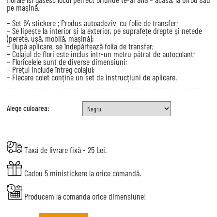
pe mașină.
– Set 64 stickere ; Produs autoadeziv, cu folie de transfer;
– Se lipește la interior și la exterior, pe suprafețe drepte și netede
(perete, ușă, mobilă, mașină);
– După aplicare, se îndepărtează folia de transfer;
– Colajul de flori este inclus într-un metru pătrat de autocolant;
– Floricelele sunt de diverse dimensiuni;
– Prețul include întreg colajul;
– Fiecare colet conține un set de instrucțiuni de aplicare.
Alege culoarea:
Taxă de livrare fixă - 25 Lei.
Cadou 5 ministickere la orice comandă.
Producem la comanda orice dimensiune!
Sticker