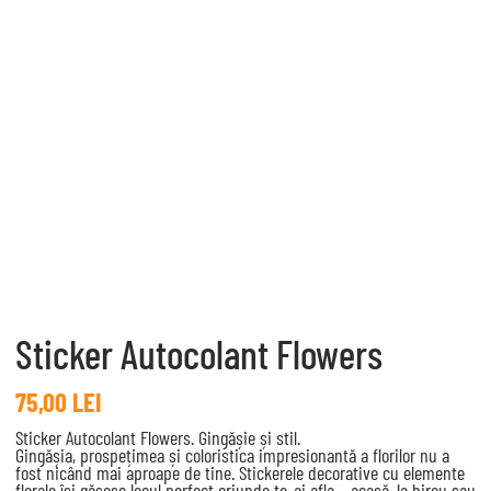
Sticker Autocolant Flowers
75,00
LEI
Sticker Autocolant Flowers. Gingășie și stil.
Gingășia, prospețimea și coloristica impresionantă a florilor nu a
fost nicând mai aproape de tine. Stickerele decorative cu elemente
florale își găsesc locul perfect oriunde te-ai afla – acasă, la birou sau