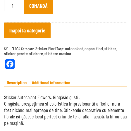
Autocolant
COMANDĂ
Flowers
quantity
Inapoi la categorie
Sticker Flori
autocolant
copac
flori
sticker
SKU:
FL004
Category:
Tags:
,
,
,
,
sticker perete
stickere
stickere masina
,
,
Fa
ce
bo
Description
Additional information
ok
Sticker Autocolant Flowers. Gingășie și stil.
Gingășia, prospețimea și coloristica impresionantă a florilor nu a
fost nicând mai aproape de tine. Stickerele decorative cu elemente
florale își găsesc locul perfect oriunde te-ai afla – acasă, la birou sau
pe mașină.