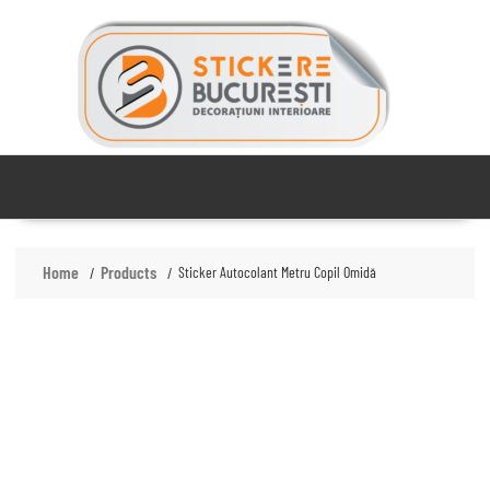
Skip
to
content
Home
Products
Sticker Autocolant Metru Copil Omidă