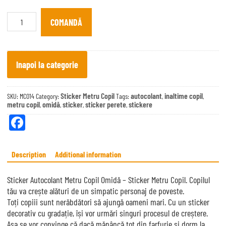
Sticker
Autocolant
COMANDĂ
Metru
Copil
Omidă
quantity
Inapoi la categorie
Sticker Metru Copil
autocolant
inaltime copil
SKU:
MC014
Category:
Tags:
,
,
metru copil
omidă
sticker
sticker perete
stickere
,
,
,
,
Fa
ce
bo
Description
Additional information
ok
Sticker Autocolant Metru Copil Omidă – Sticker Metru Copil. Copilul
tău va crește alături de un simpatic personaj de poveste.
Toți copiii sunt nerăbdători să ajungă oameni mari. Cu un sticker
decorativ cu gradație, își vor urmări singuri procesul de creștere.
Așa se vor convinge că dacă mănâncă tot din farfurie și dorm la