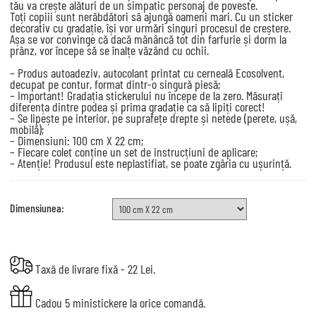
tău va crește alături de un simpatic personaj de poveste.
Toți copiii sunt nerăbdători să ajungă oameni mari. Cu un sticker
decorativ cu gradație, își vor urmări singuri procesul de creștere.
Așa se vor convinge că dacă mănâncă tot din farfurie și dorm la
prânz, vor începe să se înalțe văzând cu ochii.
– Produs autoadeziv, autocolant printat cu cerneală Ecosolvent,
decupat pe contur, format dintr-o singură piesă;
– Important! Gradația stickerului nu începe de la zero. Măsurați
diferența dintre podea și prima gradație ca să lipiți corect!
– Se lipește pe interior, pe suprafețe drepte și netede (perete, ușă,
mobilă);
– Dimensiuni: 100 cm X 22 cm;
– Fiecare colet conține un set de instrucțiuni de aplicare;
– Atenție! Produsul este neplastifiat, se poate zgâria cu ușurință.
Dimensiunea:
Taxă de livrare fixă - 22 Lei.
Cadou 5 ministickere la orice comandă.