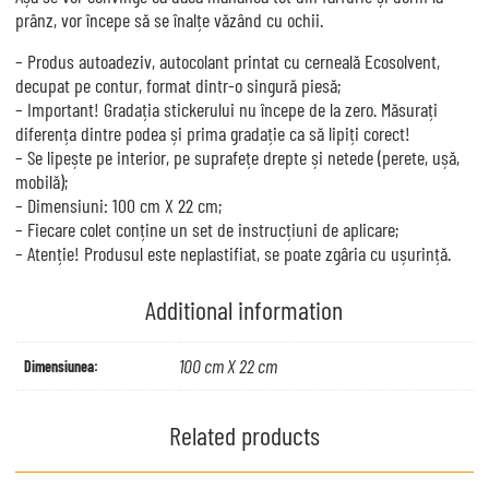
prânz, vor începe să se înalțe văzând cu ochii.
– Produs autoadeziv, autocolant printat cu cerneală Ecosolvent,
decupat pe contur, format dintr-o singură piesă;
– Important! Gradația stickerului nu începe de la zero. Măsurați
diferența dintre podea și prima gradație ca să lipiți corect!
– Se lipește pe interior, pe suprafețe drepte și netede (perete, ușă,
mobilă);
– Dimensiuni: 100 cm X 22 cm;
– Fiecare colet conține un set de instrucțiuni de aplicare;
– Atenție! Produsul este neplastifiat, se poate zgâria cu ușurință.
Additional information
100 cm X 22 cm
Dimensiunea:
Related products