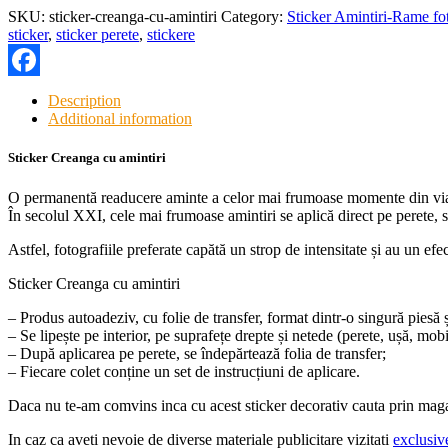
SKU:
sticker-creanga-cu-amintiri
Category:
Sticker Amintiri-Rame fo
sticker
,
sticker perete
,
stickere
Facebook
Description
Additional information
Sticker Creanga cu amintiri
O permanentă readucere aminte a celor mai frumoase momente din via
În secolul XXI, cele mai frumoase amintiri se aplică direct pe perete,
Astfel, fotografiile preferate capătă un strop de intensitate și au un efe
Sticker Creanga cu amintiri
– Produs autoadeziv, cu folie de transfer, format dintr-o singură piesă 
– Se lipește pe interior, pe suprafețe drepte și netede (perete, ușă, mobi
– După aplicarea pe perete, se îndepărtează folia de transfer;
– Fiecare colet conține un set de instrucțiuni de aplicare.
Daca nu te-am comvins inca cu acest sticker decorativ cauta prin magaz
In caz ca aveti nevoie de diverse materiale publicitare vizitati
exclusiv