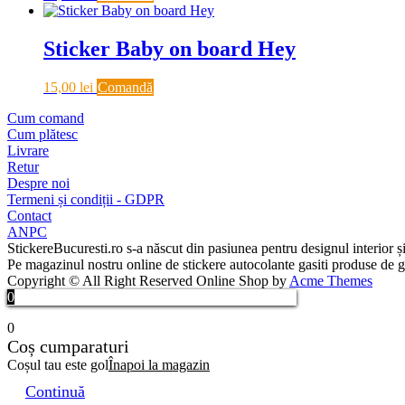
Sticker Baby on board Hey
15,00
lei
Comandă
Cum comand
Cum plătesc
Livrare
Retur
Despre noi
Termeni și condiții - GDPR
Contact
ANPC
StickereBucuresti.ro s-a născut din pasiunea pentru designul interior și
Pe magazinul nostru online de stickere autocolante gasiti produse de gen
Copyright © All Right Reserved
Online Shop by
Acme Themes
0
0
Coș cumparaturi
Coșul tau este gol
Înapoi la magazin
Continuă