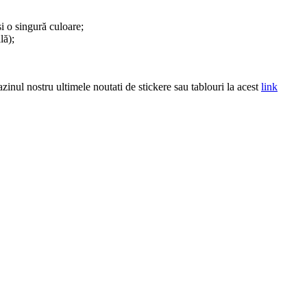
și o singură culoare;
lă);
inul nostru ultimele noutati de stickere sau tablouri la acest
link