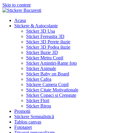
Skip to content
Acasa
Stickere & Autocolante
Sticker 3D Usa
Sticker Fereastra 3D
Sticker 3D Perete iluzie
Sticker 3D Podea iluzie
Sticker Iluzie 3D
Sticker Metru Copil
Sticker Amintiri-Rame foto
Sticker Animale
Sticker Baby on Board
Sticker Cafea
Stickere Camera Copil
Sticker Citate Motivationale
Sticker Copaci si Crengute
Sticker Flori
Sticker Birou
Promotii
Stickere Semnalistică
Tablou canvas
Fototapet
Tricouri personalizate