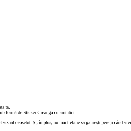
ța ta.
 sub formă de Sticker Creanga cu amintiri
ct vizual deosebit. Și, în plus, nu mai trebuie să găurești pereții când vr