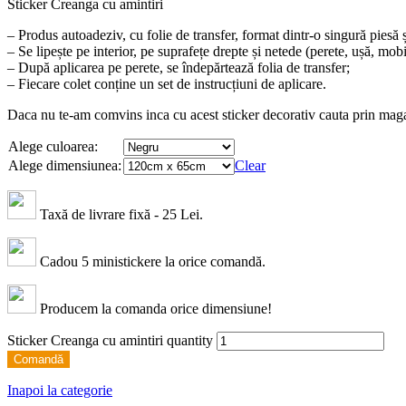
Sticker Creanga cu amintiri
– Produs autoadeziv, cu folie de transfer, format dintr-o singură piesă 
– Se lipește pe interior, pe suprafețe drepte și netede (perete, ușă, mobi
– După aplicarea pe perete, se îndepărtează folia de transfer;
– Fiecare colet conține un set de instrucțiuni de aplicare.
Daca nu te-am comvins inca cu acest sticker decorativ cauta prin magaz
Alege culoarea:
Alege dimensiunea:
Clear
Taxă de livrare fixă - 25 Lei.
Cadou 5 ministickere la orice comandă.
Producem la comanda orice dimensiune!
Sticker Creanga cu amintiri quantity
Comandă
Inapoi la categorie