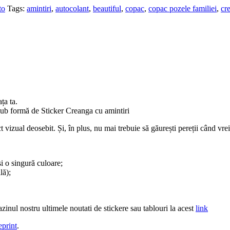
to
Tags:
amintiri
,
autocolant
,
beautiful
,
copac
,
copac pozele familiei
,
cr
ța ta.
 sub formă de Sticker Creanga cu amintiri
ct vizual deosebit. Și, în plus, nu mai trebuie să găurești pereții când vr
și o singură culoare;
lă);
inul nostru ultimele noutati de stickere sau tablouri la acest
link
eprint
.