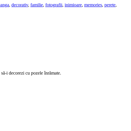
eanga
,
decorativ
,
familie
,
fotografii
,
inimioare
,
memories
,
perete
,
ei să-i decorezi cu pozele înrămate.