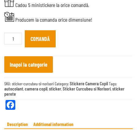
Cadou 5 ministickere la orice comandă.
Producem la comanda orice dimensiune!
Sticker
Curcubeu
COMANDĂ
si
Norisori
quantity
Inapoi la categorie
Stickere Camera Copil
SKU:
sticker-curcubeu-si-norisori
Category:
Tags:
autocolant
camera copil
sticker
Sticker Curcubeu si Norisori
sticker
,
,
,
,
perete
Fa
ce
bo
Description
Additional information
ok