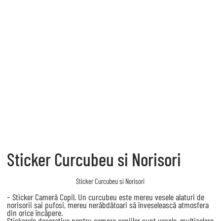
Sticker Curcubeu si Norisori
Sticker Curcubeu si Norisori
– Sticker Cameră Copil. Un curcubeu este mereu vesele alaturi de
norisorii sai pufosi, mereu nerăbdătoari să înveselească atmosfera
din orice încăpere.
Stickerele decorative pentru camera copiilor sunt vesele, multicolore