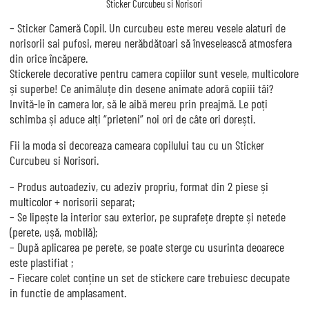
Sticker Curcubeu si Norisori
– Sticker Cameră Copil. Un curcubeu este mereu vesele alaturi de
norisorii sai pufosi, mereu nerăbdătoari să înveselească atmosfera
din orice încăpere.
Stickerele decorative pentru camera copiilor sunt vesele, multicolore
și superbe! Ce animăluțe din desene animate adoră copiii tăi?
Invită-le în camera lor, să le aibă mereu prin preajmă. Le poți
schimba și aduce alți “prieteni” noi ori de câte ori dorești.
Fii la moda si decoreaza cameara copilului tau cu un Sticker
Curcubeu si Norisori.
– Produs autoadeziv, cu adeziv propriu, format din 2 piese și
multicolor + norisorii separat;
– Se lipește la interior sau exterior, pe suprafețe drepte și netede
(perete, ușă, mobilă);
– După aplicarea pe perete, se poate sterge cu usurinta deoarece
este plastifiat ;
– Fiecare colet conține un set de stickere care trebuiesc decupate
in functie de amplasament.