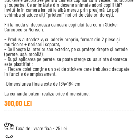
și superbe! Ce animăluțe din desene animate adoră copiii tăi?
Invită-le în camera lor, să le aibă mereu prin preajmă. Le poți
schimba și aduce alți “prieteni” noi ori de câte ori dorești.
Fii la moda si decoreaza cameara copilului tau cu un Sticker
Curcubeu si Norisori.
– Produs autoadeziv, cu adeziv propriu, format din 2 piese și
multicolor + norisorii separat;
– Se lipește la interior sau exterior, pe suprafețe drepte și netede
(perete, ușă, mobilă);
– După aplicarea pe perete, se poate sterge cu usurinta deoarece
este plastifiat ;
– Fiecare colet conține un set de stickere care trebuiesc decupate
in functie de amplasament.
-Dimensiunea finala este de 184×184 cm
La comanda putem realiza orice dimensiune!
300,00
LEI
Taxă de livrare fixă - 25 Lei.