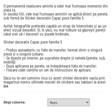
O permanentă readucere aminte a celor mai frumoase momente din
viața ta.
În secolul XXI, cele mai frumoase amintiri se aplică direct pe perete,
sub formă de Sticker decorativ Copac poze familie 5
Astfel, fotografiile preferate capătă un strop de intensitate și au un
efect vizual deosebit. Și, în plus, nu mai trebuie să găurești pereții
când vrei să-i decorezi cu pozele înrămate.
Sticker decorativ Copac poze familie 5
– Produs autoadeziv, cu folie de transfer, format dintr-o singură
piesă și o singură culoare;
– Se lipește pe interior, pe suprafețe drepte și netede (perete, ușă,
mobilă);
– După aplicarea pe perete, se îndepărtează folia de transfer;
– Fiecare colet conține un set de instrucțiuni de aplicare.
Daca nu te-am comvins inca cu acest sticker decorativ cauta prin
magazinul nostru ultimele noutati de stickere sau tablouri la acest
link
Alege culoarea: