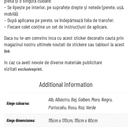
piesă și o singură culoare;
– Se lipește pe interior, pe suprafețe drepte și netede (perete, ușă,
mobilă);
– După aplicarea pe perete, se îndepărtează folia de transfer;
– Fiecare colet conține un set de instrucțiuni de aplicare.
Daca nu te-am comvins inca cu acest sticker decorativ cauta prin
magazinul nostru ultimele noutati de stickere sau tablouri la acest
link
In caz ca aveti nevoie de diverse materiale publicitare
vizitati
.
exclusiveprint
Additional information
Alb, Albastru, Bej, Galben, Maro, Negru,
Alege culoarea:
Portocaliu, Rosu, Roz, Verde
115cm x 170cm, 115cm x 80cm
Alege dimensiunea: