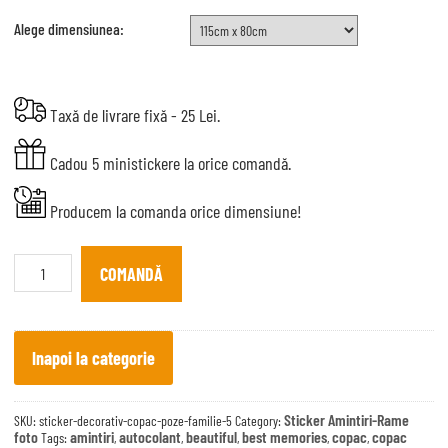
Alege dimensiunea:
Taxă de livrare fixă - 25 Lei.
Cadou 5 ministickere la orice comandă.
Producem la comanda orice dimensiune!
Sticker
decorativ
COMANDĂ
Copac
poze
familie
5
quantity
Inapoi la categorie
Sticker Amintiri-Rame
SKU:
sticker-decorativ-copac-poze-familie-5
Category:
foto
amintiri
autocolant
beautiful
best memories
copac
copac
Tags:
,
,
,
,
,