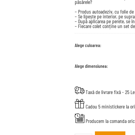
păsărele?
– Produs autoadeziv, cu folie de 
– Se lipește pe interior, pe supr
– După aplicarea pe perete, se în
– Fiecare colet conține un set de
Alege culoarea:
Alege dimensiunea:
Taxă de livrare fixă - 25 Le
Cadou 5 ministickere la or
Producem la comanda oric
Sticker