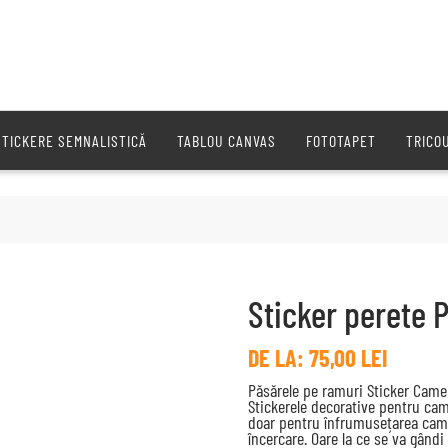
STICKERE SEMNALISTICĂ
TABLOU CANVAS
FOTOTAPET
TRICO
Sticker perete 
DE LA:
75,00
LEI
Păsărele pe ramuri Sticker Camer
Stickerele decorative pentru cam
doar pentru înfrumusețarea camer
încercare. Oare la ce se va gândi