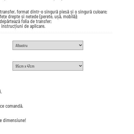
transfer, format dintr-o singură piesă și o singură culoare;
afețe drepte și netede (perete, ușă, mobilă);
depărtează folia de transfer;
 instrucțiuni de aplicare.
i.
ice comandă.
e dimensiune!