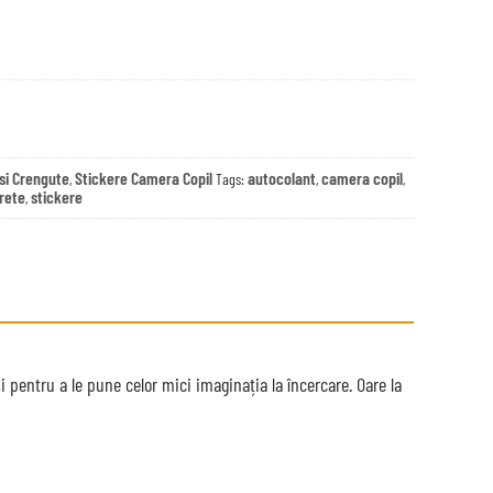
si Crengute
Stickere Camera Copil
autocolant
camera copil
,
Tags:
,
,
rete
stickere
,
 pentru a le pune celor mici imaginația la încercare. Oare la