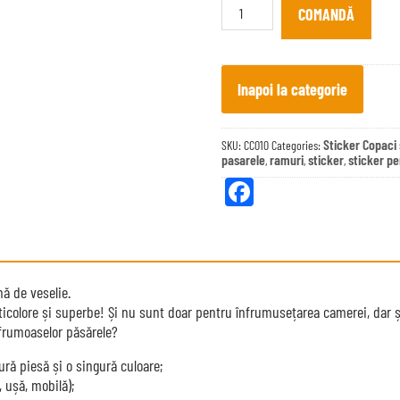
perete
COMANDĂ
Păsărele
pe
ramuri
quantity
Inapoi la categorie
Sticker Copaci 
SKU:
CC010
Categories:
pasarele
ramuri
sticker
sticker pe
,
,
,
Fa
ce
bo
ok
ă de veselie.
ticolore și superbe! Și nu sunt doar pentru înfrumusețarea camerei, dar și
 frumoaselor păsărele?
ură piesă și o singură culoare;
, ușă, mobilă);