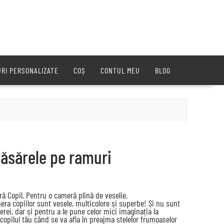
URI PERSONALIZATE
COȘ
CONTUL MEU
BLOG
Păsărele pe ramuri
ă Copil. Pentru o cameră plină de veselie.
era copiilor sunt vesele, multicolore și superbe! Și nu sunt
ei, dar și pentru a le pune celor mici imaginația la
 copilul tău când se va afla în preajma stelelor frumoaselor