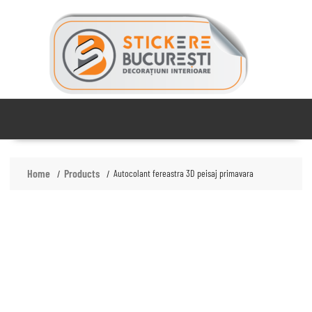
Skip
to
content
Home
Products
Autocolant fereastra 3D peisaj primavara