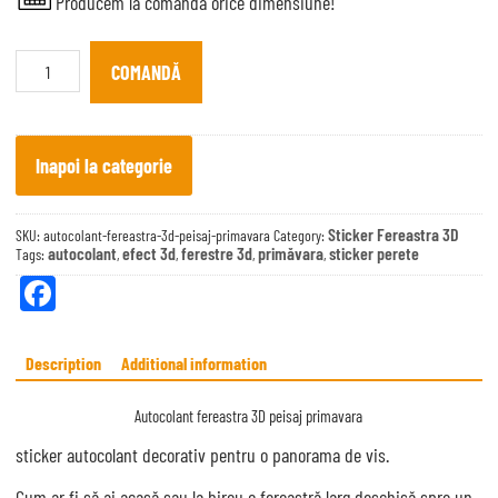
Producem la comanda orice dimensiune!
Autocolant
fereastra
COMANDĂ
3D
peisaj
primavara
quantity
Inapoi la categorie
Sticker Fereastra 3D
SKU:
autocolant-fereastra-3d-peisaj-primavara
Category:
autocolant
efect 3d
ferestre 3d
primăvara
sticker perete
Tags:
,
,
,
,
Fa
ce
bo
Description
Additional information
ok
Autocolant fereastra 3D peisaj primavara
sticker autocolant decorativ pentru o panorama de vis.
Cum ar fi să ai acasă sau la birou o fereastră larg deschisă spre un