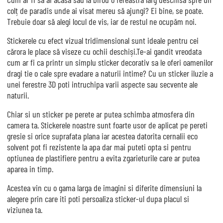
colț de paradis unde ai visat mereu să ajungi? Ei bine, se poate.
Trebuie doar să alegi locul de vis, iar de restul ne ocupăm noi.
Stickerele cu efect vizual tridimensional sunt ideale pentru cei
cărora le place să viseze cu ochii deschiși.Te-ai gandit vreodata
cum ar fi ca printr un simplu sticker decorativ sa le oferi oamenilor
dragi tie o cale spre evadare a naturii intime? Cu un sticker iluzie a
unei ferestre 3D poti intruchipa varii aspecte sau secvente ale
naturii.
Chiar si un sticker pe perete ar putea schimba atmosfera din
camera ta. Stickerele noastre sunt foarte usor de aplicat pe pereti
gresie si orice suprafata plana iar acestea datorita cernalii eco
solvent pot fi rezistente la apa dar mai puteti opta si pentru
optiunea de plastifiere pentru a evita zgarieturile care ar putea
aparea in timp.
Acestea vin cu o gama larga de imagini si diferite dimensiuni la
alegere prin care iti poti persoaliza sticker-ul dupa placul si
viziunea ta.