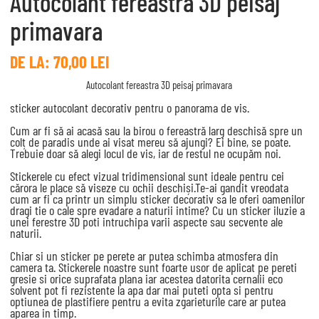
Autocolant fereastra 3D peisaj
primavara
DE LA:
70,00
LEI
Autocolant fereastra 3D peisaj primavara
sticker autocolant decorativ pentru o panorama de vis.
Cum ar fi să ai acasă sau la birou o fereastră larg deschisă spre un
colț de paradis unde ai visat mereu să ajungi? Ei bine, se poate.
Trebuie doar să alegi locul de vis, iar de restul ne ocupăm noi.
Stickerele cu efect vizual tridimensional sunt ideale pentru cei
cărora le place să viseze cu ochii deschiși.Te-ai gandit vreodata
cum ar fi ca printr un simplu sticker decorativ sa le oferi oamenilor
dragi tie o cale spre evadare a naturii intime? Cu un sticker iluzie a
unei ferestre 3D poti intruchipa varii aspecte sau secvente ale
naturii.
Chiar si un sticker pe perete ar putea schimba atmosfera din
camera ta. Stickerele noastre sunt foarte usor de aplicat pe pereti
gresie si orice suprafata plana iar acestea datorita cernalii eco
solvent pot fi rezistente la apa dar mai puteti opta si pentru
optiunea de plastifiere pentru a evita zgarieturile care ar putea
aparea in timp.