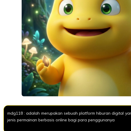
mdg118 : adalah merupakan sebuah platform hiburan digital y
jenis permainan berbasis online bagi para penggunanya