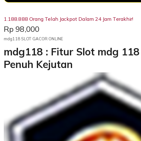
1.188.888 Orang Telah Jackpot Dalam 24 Jam Terakhir!
Price:
Rp 98,000
mdg118 SLOT GACOR ONLINE
mdg118 : Fitur Slot mdg 118 
Penuh Kejutan