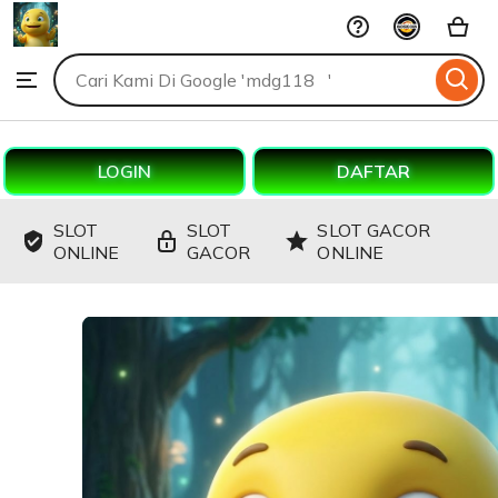
mdg118
Skip
to
Search
Browse
ontent
for
items
or
shops
LOGIN
DAFTAR
SLOT
SLOT
SLOT GACOR
ONLINE
GACOR
ONLINE