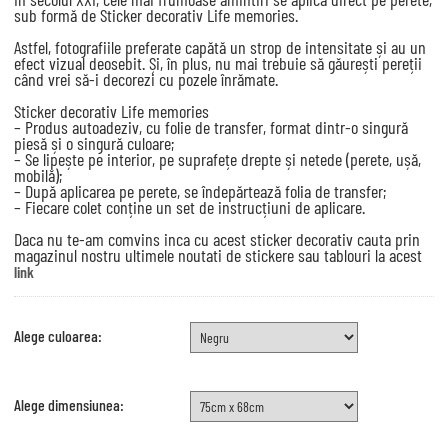
sub formă de Sticker decorativ Life memories.
Astfel, fotografiile preferate capătă un strop de intensitate și au un
efect vizual deosebit. Și, în plus, nu mai trebuie să găurești pereții
când vrei să-i decorezi cu pozele înrămate.
Sticker decorativ Life memories
– Produs autoadeziv, cu folie de transfer, format dintr-o singură
piesă și o singură culoare;
– Se lipește pe interior, pe suprafețe drepte și netede (perete, ușă,
mobilă);
– După aplicarea pe perete, se îndepărtează folia de transfer;
– Fiecare colet conține un set de instrucțiuni de aplicare.
Daca nu te-am comvins inca cu acest sticker decorativ cauta prin
magazinul nostru ultimele noutati de stickere sau tablouri la acest
link
Alege culoarea:
Alege dimensiunea: