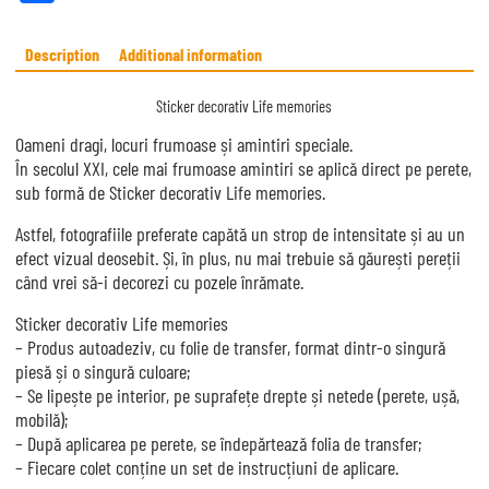
ce
bo
Description
Additional information
ok
Sticker decorativ Life memories
Oameni dragi, locuri frumoase și amintiri speciale.
În secolul XXI, cele mai frumoase amintiri se aplică direct pe perete,
sub formă de Sticker decorativ Life memories.
Astfel, fotografiile preferate capătă un strop de intensitate și au un
efect vizual deosebit. Și, în plus, nu mai trebuie să găurești pereții
când vrei să-i decorezi cu pozele înrămate.
Sticker decorativ Life memories
– Produs autoadeziv, cu folie de transfer, format dintr-o singură
piesă și o singură culoare;
– Se lipește pe interior, pe suprafețe drepte și netede (perete, ușă,
mobilă);
– După aplicarea pe perete, se îndepărtează folia de transfer;
– Fiecare colet conține un set de instrucțiuni de aplicare.