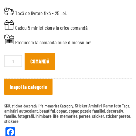
Taxă de livrare fixă - 25 Lei.
Cadou 5 ministickere la orice comandă.
Producem la comanda orice dimensiune!
Sticker
decorativ
COMANDĂ
Life
memories
quantity
Inapoi la categorie
Sticker Amintiri-Rame foto
SKU:
sticker-decorativ-life-memories
Category:
Tags:
amintiri
autocolant
beautiful
copac
copac pozele familiei
decorativ
,
,
,
,
,
,
familie
fotografii
inimioare
life
memories
perete
sticker
sticker perete
,
,
,
,
,
,
,
,
stickere
Fa