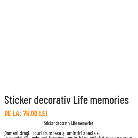
Sticker decorativ Life memories
DE LA:
75,00
LEI
Sticker decorativ Life memories
Oameni dragi, locuri frumoase și amintiri speciale.
În secolul XXI, cele mai frumoase amintiri se aplică direct pe perete,