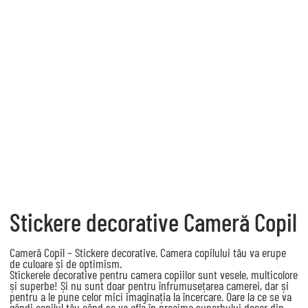
Stickere decorative Cameră Copil
Cameră Copil – Stickere decorative. Camera copilului tău va erupe
de culoare și de optimism.
Stickerele decorative pentru camera copiilor sunt vesele, multicolore
și superbe! Și nu sunt doar pentru înfrumusețarea camerei, dar și
pentru a le pune celor mici imaginația la încercare. Oare la ce se va
gândi copilul tău când se va afla în preajma superbului decor din