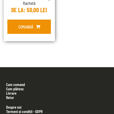
Rachetă
DE LA:
50,00
LEI
COMANDĂ
Cum comand
Cum plătesc
Livrare
Retur
Despre noi
Termeni și condiții - GDPR