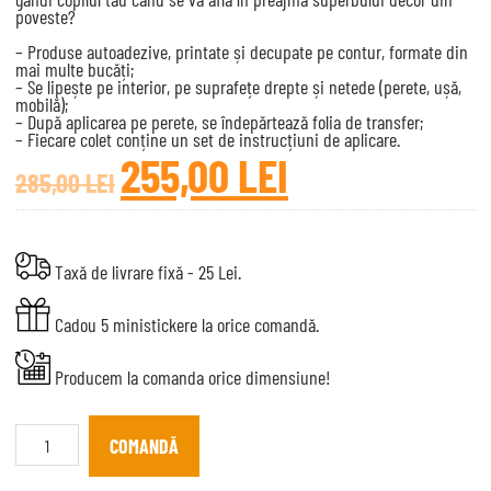
poveste?
– Produse autoadezive, printate și decupate pe contur, formate din
mai multe bucăți;
– Se lipește pe interior, pe suprafețe drepte și netede (perete, ușă,
mobilă);
– După aplicarea pe perete, se îndepărtează folia de transfer;
– Fiecare colet conține un set de instrucțiuni de aplicare.
255,00
LEI
285,00
LEI
Taxă de livrare fixă - 25 Lei.
Cadou 5 ministickere la orice comandă.
Producem la comanda orice dimensiune!
Stickere
decorative
COMANDĂ
Cameră
Copil