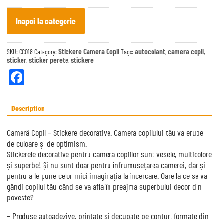
quantity
Inapoi la categorie
Stickere Camera Copil
autocolant
camera copil
SKU:
CC018
Category:
Tags:
,
,
sticker
sticker perete
stickere
,
,
Fa
ce
bo
Description
ok
Cameră Copil – Stickere decorative. Camera copilului tău va erupe
de culoare și de optimism.
Stickerele decorative pentru camera copiilor sunt vesele, multicolore
și superbe! Și nu sunt doar pentru înfrumusețarea camerei, dar și
pentru a le pune celor mici imaginația la încercare. Oare la ce se va
gândi copilul tău când se va afla în preajma superbului decor din
poveste?
– Produse autoadezive, printate și decupate pe contur, formate din