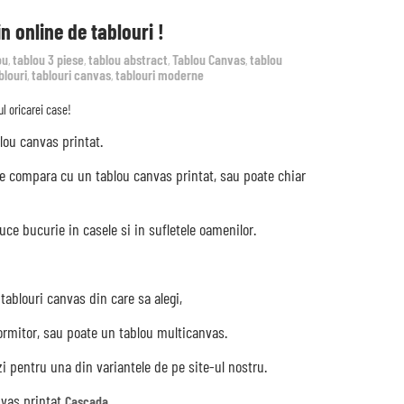
 online de tablouri !
ou
tablou 3 piese
tablou abstract
Tablou Canvas
tablou
,
,
,
,
blouri
tablouri canvas
tablouri moderne
,
,
ul oricarei case!
lou canvas printat.
se compara cu un tablou canvas printat, sau poate chiar
uce bucurie in casele si in sufletele oamenilor.
tablouri canvas din care sa alegi,
dormitor, sau poate un tablou multicanvas.
ezi pentru una din variantele de pe site-ul nostru.
nvas printat
.
Cascada