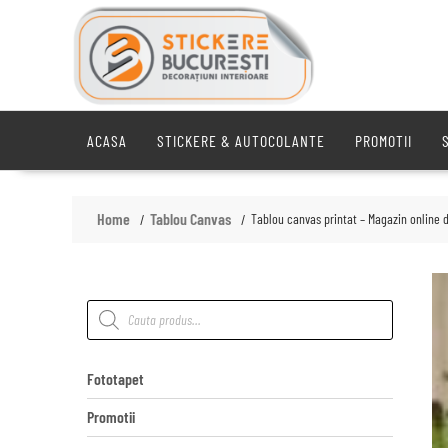
Skip
to
content
ACASA
STICKERE & AUTOCOLANTE
PROMOTII
Home
Tablou Canvas
Tablou canvas printat – Magazin online d
Products
search
Fototapet
Promotii