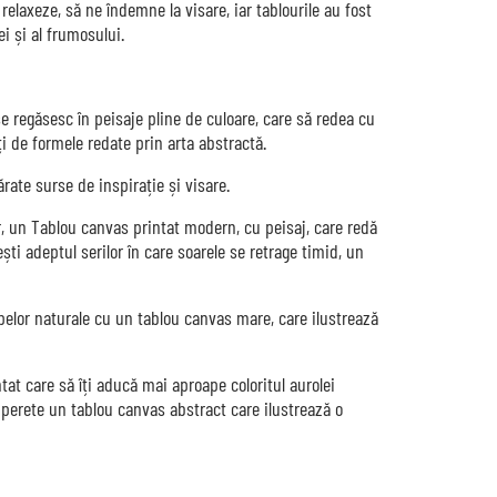
relaxeze, să ne îndemne la visare, iar tablourile au fost
i și al frumosului.
se regăsesc în peisaje pline de culoare, care să redea cu
i de formele redate prin arta abstractă.
rate surse de inspirație și visare.
r, un Tablou canvas printat modern, cu peisaj, care redă
ti adeptul serilor în care soarele se retrage timid, un
pelor naturale cu un tablou canvas mare, care ilustrează
tat care să îți aducă mai aproape coloritul aurolei
 perete un tablou canvas abstract care ilustrează o