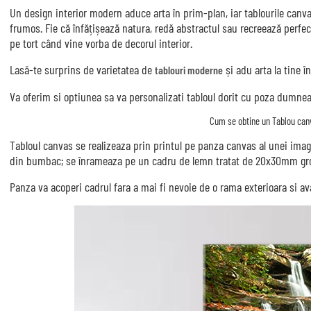
Un design interior modern aduce arta în prim-plan, iar tablourile canva
frumos. Fie că înfățișează natura, redă abstractul sau recreează perfe
pe tort când vine vorba de decorul interior.
Lasă-te surprins de varietatea de
și adu arta la tine în
tablouri moderne
Va oferim si optiunea sa va personalizati tabloul dorit cu poza dumnea
Cum se obtine un Tablou canv
Tabloul canvas se realizeaza prin printul pe panza canvas al unei ima
din bumbac; se înrameaza pe un cadru de lemn tratat de 20x30mm gr
Panza va acoperi cadrul fara a mai fi nevoie de o rama exterioara si 