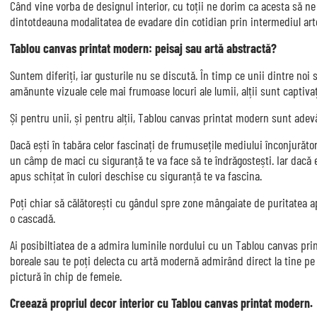
Când vine vorba de designul interior, cu toții ne dorim ca acesta să ne 
dintotdeauna modalitatea de evadare din cotidian prin intermediul arte
Tablou canvas printat modern: peisaj sau artă abstractă?
Suntem diferiți, iar gusturile nu se discută. În timp ce unii dintre noi 
amănunte vizuale cele mai frumoase locuri ale lumii, alții sunt captivaț
Și pentru unii, și pentru alții, Tablou canvas printat modern sunt adevă
Dacă ești în tabăra celor fascinați de frumusețile mediului înconjurăto
un câmp de maci cu siguranță te va face să te îndrăgostești. Iar dacă eș
apus schițat în culori deschise cu siguranță te va fascina.
Poți chiar să călătorești cu gândul spre zone mângaiate de puritatea a
o cascadă.
Ai posibiltiatea de a admira luminile nordului cu un Tablou canvas prin
boreale sau te poți delecta cu artă modernă admirând direct la tine pe
pictură în chip de femeie.
Creează propriul decor interior cu Tablou canvas printat modern.