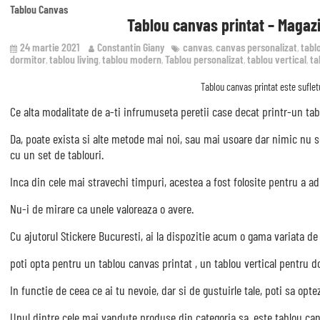
Tablou Canvas
Tablou canvas printat – Magazin
24 martie 2021
Constantin Giany
canvas
canvas personalizat
tabl
,
,
dormitor
tablou living
tablou modern
Tablou personalizat
tablou vertical
ta
,
,
,
,
,
Tablou canvas printat este suflet
Ce alta modalitate de a-ti infrumuseta peretii case decat printr-un tab
Da, poate exista si alte metode mai noi, sau mai usoare dar nimic nu 
cu un set de tablouri.
Inca din cele mai stravechi timpuri, acestea a fost folosite pentru a ad
Nu-i de mirare ca unele valoreaza o avere.
Cu ajutorul Stickere Bucuresti, ai la dispozitie acum o gama variata de 
poti opta pentru un tablou canvas printat , un tablou vertical pentru 
In functie de ceea ce ai tu nevoie, dar si de gustuirle tale, poti sa opt
Unul dintre cele mai vandute produse din categoria sa, este tablou ca