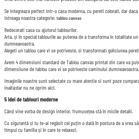
Se integreaza perfect intr-o casa moderna, cu pereti colorati, dar daca 
intreaga noastra categorie:
tablou canvas
Redecorati casa cu ajutorul tablourilor.
Arta, și în special tablourile au puterea de a transforma în totalitate u
dumneavoastra.
Alegeti un tablou care vi se potriveste, si transformati goliciunea peret
Avem 4 dimensiuni standard de Tablou canvas printat din care va pute
dimensiiune de tablou care vi se potriveste caminului dumneavoastra.
Imaginile noastre sunt selectate cu mare atentie si sunt poze cumparate
inalta;dar nu ne oprim aici.
5 idei de tablouri moderne
Când vine vorba de design interior, frumusețea stă în micile detalii.
Cu siguranță și tu te-ai regăsit cel puțin o dată în postura de a vrea s
timpul cu familia și în care te relaxezi.