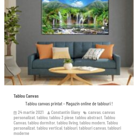
Tablou Canvas
Tablou canvas printat – Magazin online de tablouri !
24 martie 2021
Constantin Giany
canvas
canvas
,
personalizat
tablou
tablou 3 piese
tablou abstract
Tablou
,
,
,
,
Canvas
tablou dormitor
tablou living
tablou modern
Tablou
,
,
,
,
personalizat
tablou vertical
tablouri
tablouri canvas
tablouri
,
,
,
,
moderne