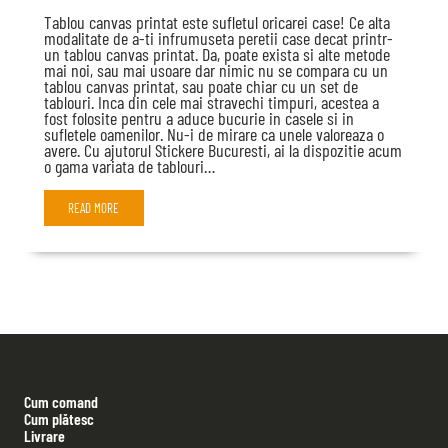
Tablou canvas printat este sufletul oricarei case! Ce alta
modalitate de a-ti infrumuseta peretii case decat printr-
un tablou canvas printat. Da, poate exista si alte metode
mai noi, sau mai usoare dar nimic nu se compara cu un
tablou canvas printat, sau poate chiar cu un set de
tablouri. Inca din cele mai stravechi timpuri, acestea a
fost folosite pentru a aduce bucurie in casele si in
sufletele oamenilor. Nu-i de mirare ca unele valoreaza o
avere. Cu ajutorul Stickere Bucuresti, ai la dispozitie acum
o gama variata de tablouri…
READ MORE
Cum comand
Cum plătesc
Livrare