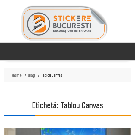
Skip
to
content
Home
Blog
Tablou Canvas
Etichetă:
Tablou Canvas