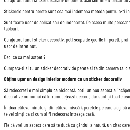
Stickerele pentru perete sunt cea mai indemana metoda pentru a-ti in
Sunt foarte usor de aplicat sau de indepartat. De aceea multe persoana
tablouri.
Cu ajutorul unui sticker decorativ, poti scapa de gaurile in pereti, pra
usor de intretinut.
Deci ce sa mai astpeti?
Cumpara-ti si tu un sticker decorativ de perete si fa din camera ta, o a
Obține ușor un design interior modern cu un sticker decorativ
Să redecorezi e mai simplu ca niciodată: obții un nou aspect al încăperi
decorative nu numai că înfrumusețează decorul, dar sunt și foarte ușor
În doar câteva minute și din câteva mișcări, peretele pe care alegi să ap
te vei simți ca și cum ai fi redecorat întreaga casă.
Fie că vrei un aspect care să te ducă cu gândul la natură, un citat ca