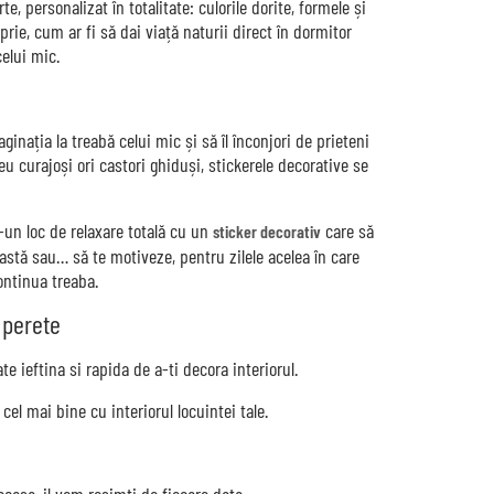
e, personalizat în totalitate: culorile dorite, formele și
ie, cum ar fi să dai viață naturii direct în dormitor
elui mic.
ginația la treabă celui mic și să îl înconjori de prieteni
eu curajoși ori castori ghiduși, stickerele decorative se
r-un loc de relaxare totală cu un
care să
sticker decorativ
stă sau… să te motiveze, pentru zilele acelea în care
ontinua treaba.
 perete
 ieftina si rapida de a-ti decora interiorul.
cel mai bine cu interiorul locuintei tale.
casa, il vom resimti de fiecare data.