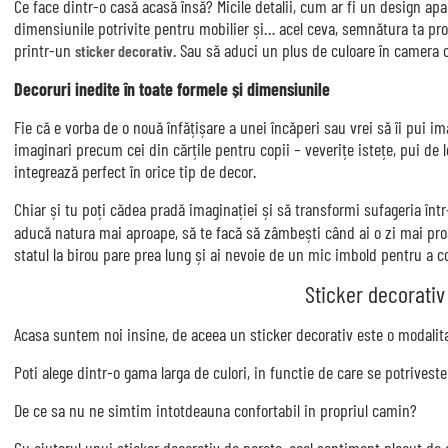
Ce face dintr-o casă acasă însă? Micile detalii, cum ar fi un design apart
dimensiunile potrivite pentru mobilier și… acel ceva, semnătura ta propr
printr-un
. Sau să aduci un plus de culoare în camera c
sticker decorativ
Decoruri inedite în toate formele și dimensiunile
Fie că e vorba de o nouă înfățișare a unei încăperi sau vrei să îi pui ima
imaginari precum cei din cărțile pentru copii – veverițe istețe, pui de l
integrează perfect în orice tip de decor.
Chiar și tu poți cădea pradă imaginației și să transformi sufageria înt
aducă natura mai aproape, să te facă să zâmbești când ai o zi mai proa
statul la birou pare prea lung și ai nevoie de un mic imbold pentru a c
Sticker decorativ
Acasa suntem noi insine, de aceea un sticker decorativ este o modalitate
Poti alege dintr-o gama larga de culori, in functie de care se potriveste 
De ce sa nu ne simtim intotdeauna confortabil in propriul camin?
Cu ajutorul unui sticker decorativ de perete, acel sentiment placut de a