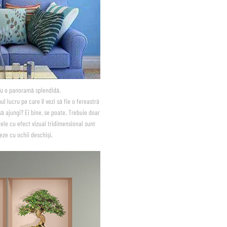
tru o panoramă splendidă.
ul lucru pe care îl vezi să fie o fereastră
ă ajungi? Ei bine, se poate. Trebuie doar
rele cu efect vizual tridimensional sunt
eze cu ochii deschiși.