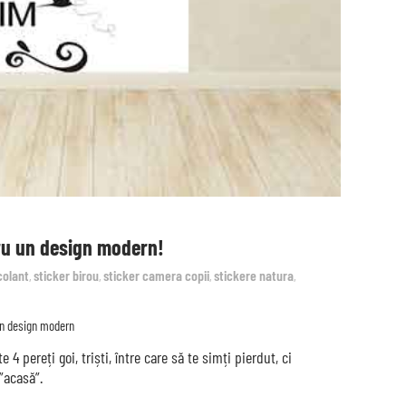
tru un design modern!
colant
sticker birou
sticker camera copii
stickere natura
,
,
,
,
 un design modern
4 pereți goi, triști, între care să te simți pierdut, ci
”acasă”.