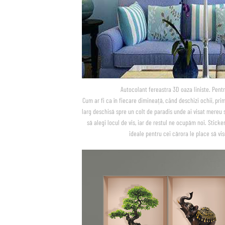
Autocolant fereastra 3D oaza liniste. Pen
Cum ar fi ca în fiecare dimineață, când deschizi ochii, prim
larg deschisă spre un colt de paradis unde ai visat mereu s
să alegi locul de vis, iar de restul ne ocupăm noi. Sticke
ideale pentru cei cărora le place să vis