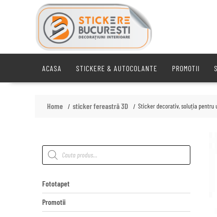
Skip
to
content
ACASA
STICKERE & AUTOCOLANTE
PROMOTII
Home
sticker fereastră 3D
Sticker decorativ, soluția pentru
Products
search
Fototapet
Promotii